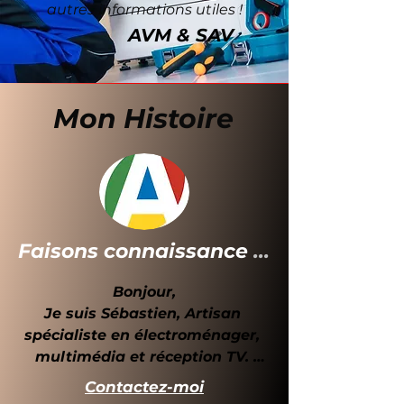
autres informations utiles !
AVM & SAV
Mon Histoire
Faisons connaissance
...
Bonjour,

Je suis Sébastien, Artisan 
spécialiste en électroménager, 
multimédia et réception TV. 

Contactez-moi
Installé pendant près de 20 ans 