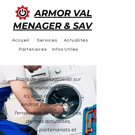
ARMOR VAL
MENAGER & SAV
Accueil
Services
Actualités
Partenaires
Infos Utiles
Ravis de vous accueillir sur
mon espace en ligne.
Ici, vous êtes au bon
endroit pour découvrir
l'ensemble de mes services,
de mes actualités,
de mes partenariats et