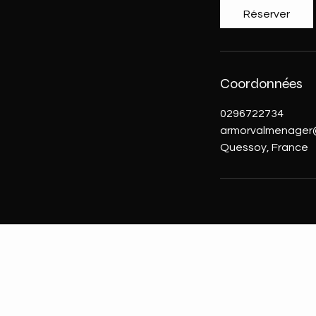
Réserver
Coordonnées
0296722734
armorvalmenager
Quessoy, France
POLITIQU