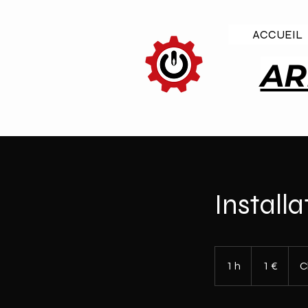
ACCUEIL
AR
Install
1
euro
1 h
1
1 €
C