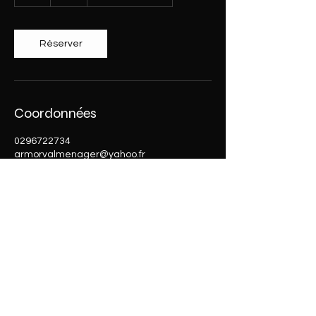
Réserver
Coordonnées
0296722734
armorvalmenager@yahoo.fr
Quessoy, France
POLITIQUE DE COOKIES
MENTIONS LÉGALES