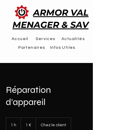
ARMOR VAL
MENAGER & SAV
Accueil
Services
Actualités
Partenaires
Infos Utiles
Réparation
d’appareil
1
euro
1 h
1
1 €
Chez le client